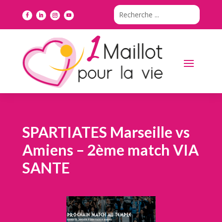
SPARTIATES Marseille vs
Amiens – 2ème match VIA
SANTE