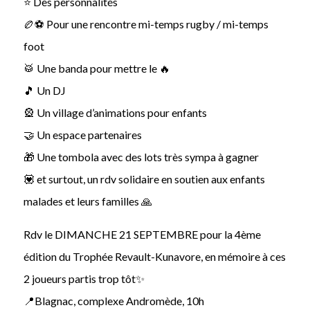
⭐️ Des personnalités
🏉⚽️ Pour une rencontre mi-temps rugby / mi-temps
foot
🥁 Une banda pour mettre le 🔥
🎵 Un DJ
🎡 Un village d’animations pour enfants
🤝 Un espace partenaires
🎁 Une tombola avec des lots très sympa à gagner
💟 et surtout, un rdv solidaire en soutien aux enfants
malades et leurs familles 🙏
Rdv le DIMANCHE 21 SEPTEMBRE pour la 4ème
édition du Trophée Revault-Kunavore, en mémoire à ces
2 joueurs partis trop tôt✨
📍Blagnac, complexe Andromède, 10h