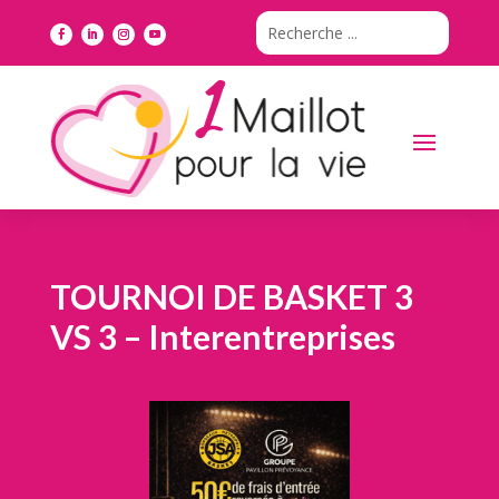
TOURNOI DE BASKET 3
VS 3 – Interentreprises