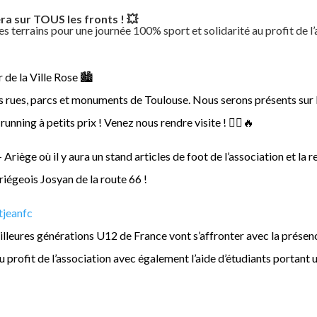
era sur TOUS les fronts ! 💥
terrains pour une journée 100% sport et solidarité au profit de l’a
de la Ville Rose 🏙️
es rues, parcs et monuments de Toulouse. Nous serons présents sur l
running à petits prix ! Venez nous rendre visite ! 🏃‍♀️🔥
 Ariège où il y aura un stand articles de foot de l’association et l
iégeois Josyan de la route 66 !
tjeanfc
illeures générations U12 de France vont s’affronter avec la présen
 profit de l’association avec également l’aide d’étudiants portant u