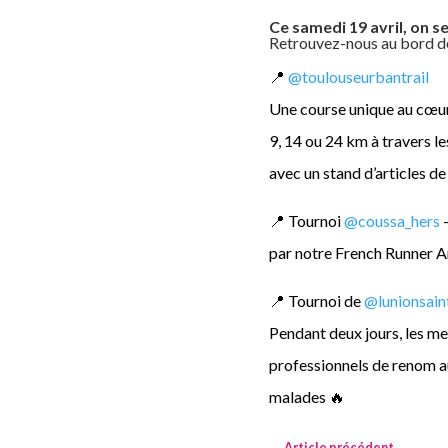
Ce samedi 19 avril, on s
Retrouvez-nous au bord des 
📍
@toulouseurbantrail
Une course unique au cœur 
9, 14 ou 24 km à travers l
avec un stand d’articles de 
📍 Tournoi
@coussa_hers
–
par notre French Runner Ar
📍 Tournoi de
@lunionsain
Pendant deux jours, les me
professionnels de renom au
malades 🔥
←
Article précédent