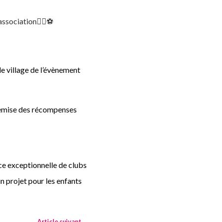
ssociation🏃‍♂️⚽️
e village de l’évènement
a remise des récompenses
ce exceptionnelle de clubs
n projet pour les enfants
Article suivant
→