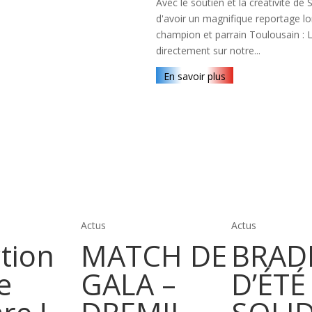
Avec le soutien et la créativité d
d'avoir un magnifique reportage l
champion et parrain Toulousain : 
directement sur notre...
En savoir plus
Actus
Actus
tion
MATCH DE
BRAD
e
GALA –
D’ÉTÉ