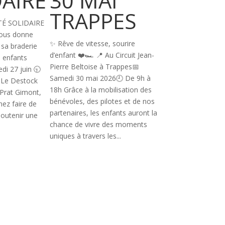
AIRE
30 MAI
Padel 
TRAPPES
Petits
TÉ SOLIDAIRE
Champ
vous donne
✨ Rêve de vitesse, sourire
sa braderie
– 30 ju
d’enfant ❤️🏎️ 📍 Au Circuit Jean-
s enfants
Pierre Beltoise à Trappes📅
di 27 juin 🕤
2026 à
Samedi 30 mai 2026🕘 De 9h à
 Le Destock
18h Grâce à la mobilisation des
Prat Gimont,
Anger
bénévoles, des pilotes et de nos
z faire de
partenaires, les enfants auront la
 soutenir une
chance de vivre des moments
⚽🎾 Tournoi Foot & 
uniques à travers les...
Petits Champions – 
à Angers L’associati
heureuse de vous a
prochain événement 
solidaire : 👉 Le To
Padel des Petits Cha
Mardi 30 juin 2026🕠
17h30📍 SCO Footsal