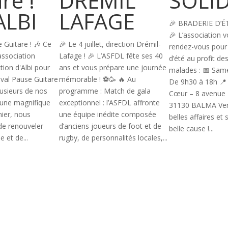
re !
DREMIL
SOLID
R
ALBI
LAFAGE
🎉 BRADERIE D’É
🎉 L’association 
 Guitare ! 🎶 Ce
🎉 Le 4 juillet, direction Drémil-
rendez-vous pour 
association
Lafage ! 🎉 L’ASFDL fête ses 40
d’été au profit de
tion d'Albi pour
ans et vous prépare une journée
malades : 📅 Same
tival Pause Guitare
mémorable ! ⚽🥳 🔥 Au
De 9h30 à 18h 📍
lusieurs de nos
programme : Match de gala
Cœur – 8 avenue 
s une magnifique
exceptionnel : l’ASFDL affronte
31130 BALMA Vene
nier, nous
une équipe inédite composée
belles affaires et
de renouveler
d’anciens joueurs de foot et de
belle cause !...
e et de...
rugby, de personnalités locales,...