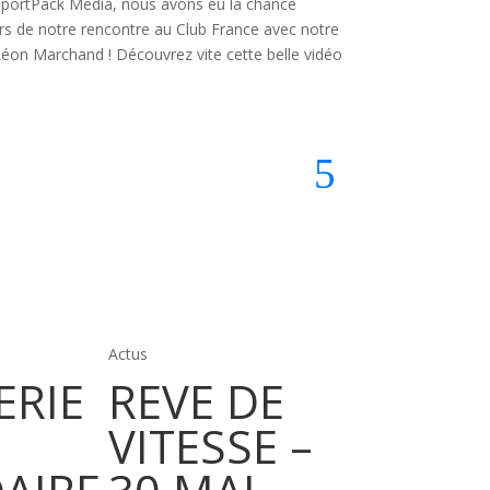
e SportPack Media, nous avons eu la chance
ors de notre rencontre au Club France avec notre
Léon Marchand ! Découvrez vite cette belle vidéo
Actus
Actus
ERIE
REVE DE
Tourno
VITESSE –
Foot &