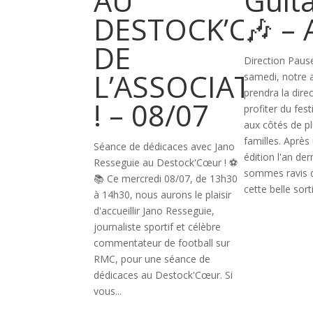
AU
Guita
DESTOCK’COEU
🎶 – 
DE
Direction Pause
L’ASSOCIATION
samedi, notre 
prendra la direc
! – 08/07
profiter du fes
aux côtés de p
familles. Aprè
Séance de dédicaces avec Jano
édition l'an der
Resseguie au Destock'Cœur ! ⚽
sommes ravis 
📚 Ce mercredi 08/07, de 13h30
cette belle sorti
à 14h30, nous aurons le plaisir
d'accueillir Jano Resseguie,
journaliste sportif et célèbre
commentateur de football sur
RMC, pour une séance de
dédicaces au Destock'Cœur. Si
vous...