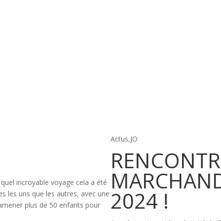
Actus
,
JO
RENCONTR
MARCHAND 
 quel incroyable voyage cela a été
2024 !
 les uns que les autres, avec une
: amener plus de 50 enfants pour